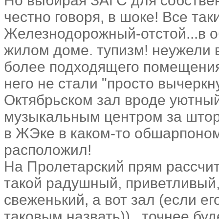
Но выбирая ЗАГС для собств
честно говоря, в шоке! Все так
Железнодорожный-отстой...в 
жилом доме. тупизм! неужели 
более подходящего помещения
него не стали "просто вычеркн
Октябрьском зал вроде уютный
музыкальным центром за шторко
в ЖЭке в каком-то обшарпоном
расположил!
На Пролетарский прям рассчи
такой радушный, приветливый,
свеженький, а вот зал (если е
таковым назвать))...точнее б