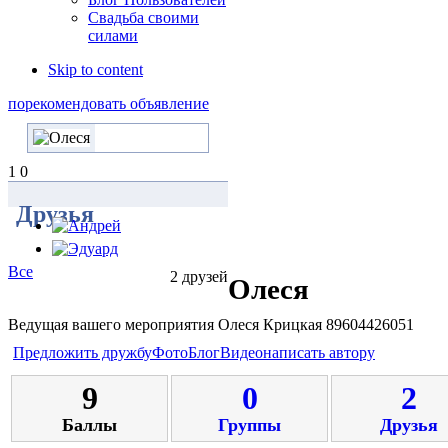
Свадьба своими
силами
Skip to content
порекомендовать объявление
1
0
Друзья
Все
2 друзей
Олеся
Ведущая вашего мероприятия Олеся Крицкая 89604426051
Предложить дружбу
Фото
Блог
Видео
написать автору
9
0
2
Баллы
Группы
Друзья