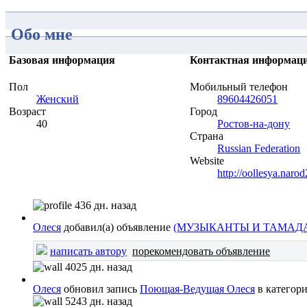
Обо мне
Базовая информация
Контактная информац
Пол
Мобильный телефон
Женский
89604426051
Возраст
Город
40
Ростов-на-дону
Страна
Russian Federation
Website
http://oollesya.narod
436 дн. назад
Олеся
добавил(а) объявление
(МУЗЫКАНТЫ И ТАМАД
написать автору
порекомендовать объявление
4025 дн. назад
Олеся
обновил запись
Поющая-Ведущая Олеся
в категор
5243 дн. назад