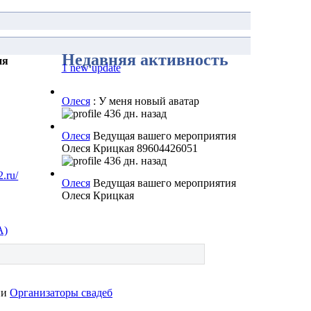
Недавняя активность
ия
1 new update
Олеся
: У меня новый аватар
436 дн. назад
Олеся
Ведущая вашего мероприятия
Олеся Крицкая 89604426051
436 дн. назад
2.ru/
Олеся
Ведущая вашего мероприятия
Олеся Крицкая
А)
ии
Организаторы свадеб