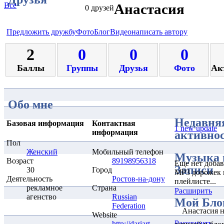
Все
Анастасия
0 друзей
Предложить дружбу
Фото
Блог
Видео
написать автору
2
0
0
0
Баллы
Группы
Друзья
Фото
Ак
Обо мне
Недавня
Базовая информация
Контактная
1 new update
информация
активно
Пол
Женский
Мобильный телефон
Музыка 
Возраст
89198956318
Еще нет доба
Записи
30
Город
MP3 дорожек 
Деятельность
Ростов-на-дону
плейлисте...
рекламное
Страна
Расширить
агенство
Russian
Мой Бло
Federation
Анастасия н
Website
Расширить
http://dariart-