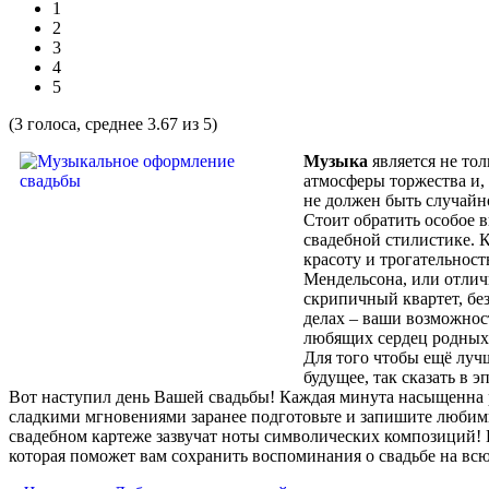
1
2
3
4
5
(3 голоса, среднее 3.67 из 5)
Музыка
является не то
атмосферы торжества и,
не должен быть случайн
Стоит обратить особое 
свадебной стилистике. 
красоту и трогательнос
Мендельсона, или отличи
скрипичный квартет, без
делах – ваши возможнос
любящих сердец родных 
Для того чтобы ещё луч
будущее, так сказать в
Вот наступил день Вашей свадьбы! Каждая минута насыщенна 
сладкими мгновениями заранее подготовьте и запишите любимы
свадебном картеже зазвучат ноты символических композиций! 
которая поможет вам сохранить воспоминания о свадьбе на вс