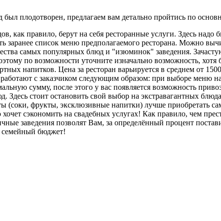
уд был плодотворен, предлагаем вам детально пройтись по основ
в, как правило, берут на себя ресторанные услуги. Здесь надо 
ь заранее список меню предполагаемого ресторана. Можно выч
ества самых популярных блюд и "изюминок" заведения. Зачасту
поэтому по возможности уточните изначально возможность, хотя 
тных напитков. Цена за ресторан варьируется в среднем от 1500
е работают с заказчиком следующим образом: при выборе меню н
льную сумму, после этого у вас появляется возможность привоз
д. Здесь стоит остановить свой выбор на экстравагантных блюда
ы (соки, фрукты, эксклюзивные напитки) лучше приобретать са
о хочет сэкономить на свадебных услугах! Как правило, чем прес
ичные заведения позволят Вам, за определённый процент постави
в семейный бюджет!