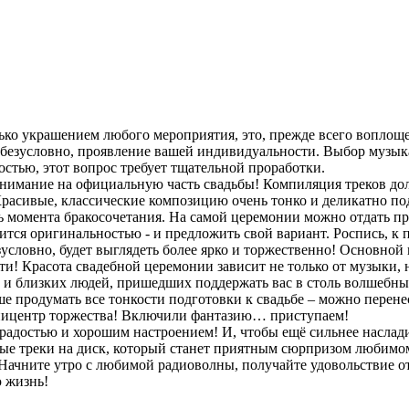
лько украшением любого мероприятия, это, прежде всего воплощ
 безусловно, проявление вашей индивидуальности. Выбор музык
остью, этот вопрос требует тщательной проработки.
внимание на официальную часть свадьбы! Компиляция треков до
Красивые, классические композицию очень тонко и деликатно п
ть момента бракосочетания. На самой церемонии можно отдать 
тся оригинальностью - и предложить свой вариант. Роспись, к 
условно, будет выглядеть более ярко и торжественно! Основной 
ти! Красота свадебной церемонии зависит не только от музыки, 
и близких людей, пришедших поддержать вас в столь волшебны
ше продумать все тонкости подготовки к свадьбе – можно перен
 эпицентр торжества! Включили фантазию… приступаем!
радостью и хорошим настроением! И, чтобы ещё сильнее наслад
е треки на диск, который станет приятным сюрпризом любимому
Начните утро с любимой радиоволны, получайте удовольствие о
ю жизнь!