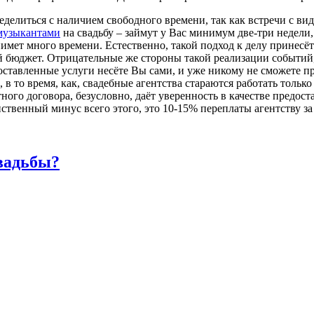
еделиться с наличием свободного времени, так как встречи с ви
музыкантами
на свадьбу – займут у Вас минимум две-три недели,
нимет много времени.
Естественно, такой подход к делу принес
й бюджет.
Отрицательные же стороны такой реализации событий, 
доставленные услуги несёте Вы сами, и уже никому не сможете п
, в то время, как, свадебные агентства стараются работать толь
ного договора,
безусловно, даёт уверенность в качестве предост
нственный минус всего этого, это 10-15% переплаты агентству за
вадьбы?