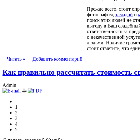
Прежде всего, стоит опр
фотографом,
тамадой
и
поиск этих людей не от
выгоду в Ваш свадебны
ответственность за пре
о некачественной услуге
людьми.
Наличие грамот
стоит отметить, что еди
Читать »
Добавить комментарий
Как правильно рассчитать стоимость с
Admin
1
2
3
4
5