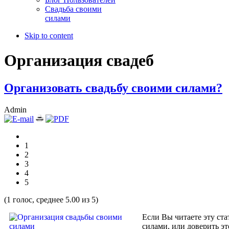
Свадьба своими
силами
Skip to content
Организация свадеб
Организовать свадьбу своими силами?
Admin
1
2
3
4
5
(1 голос, среднее 5.00 из 5)
Если Вы читаете эту ста
силами, или доверить э