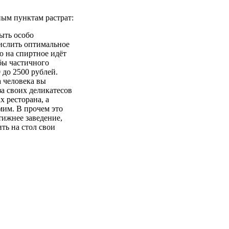
ным пунктам растрат:
быть особо
ислить оптимальное
ю на спиртное идёт
бы частичного
 до 2500 рублей.
а человека вы
а своих деликатесов
х ресторана, а
мим. В прочем это
тижнее заведение,
ть на стол свои