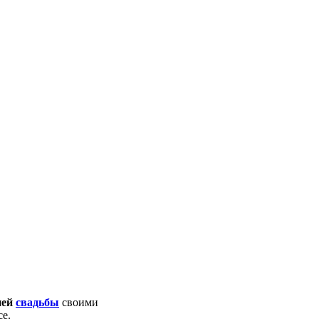
ией
свадьбы
своими
се.