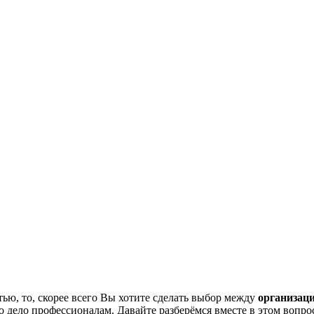
тью, то, скорее всего Вы хотите сделать выбор между
организац
то дело профессионалам.
Давайте разберёмся вместе в этом вопро