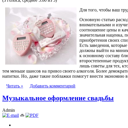
(3 голоса, среднее 5.00 из 5)
Для того, чтобы ваш тр
Основную статью расходо
внимательными и изучит
соотношение цены и кач
значительная наценка, 
приобретения своих спир
Есть заведения, которы
должны выйти на минима
к основному составу блю
второстепенные продукт
лишь советы для тех, кт
тем меньше шансов на привоз своего алкоголя. Более демократ
напитки. Но, даже такие поблажки помогут внести экономию 
Читать »
Добавить комментарий
Музыкальное оформление свадьбы
Admin