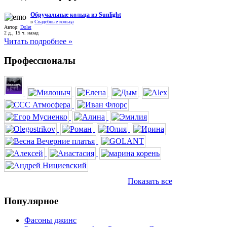
Обручальные кольца из Sunlight
в
Свадебные кольца
Автор:
Dolet
2 д., 15 ч. назад
Читать подробнее »
Профессионалы
Показать все
Популярное
Фасоны джинс