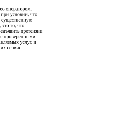
део оператором,
 при условии, что
ёт существенную
это то, что
редъявить претензии
ко с проверенными
авляемых услуг, и,
 их сервис.