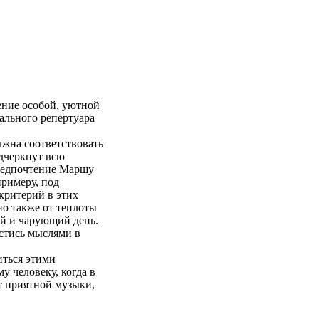
ение особой, уютной
ального репертуара
лжна соответствовать
одчеркнут всю
предпочтение Маршу
примеру, под
критерий в этих
но также от теплоты
й и чарующий день.
естись мыслями в
иться этими
 человеку, когда в
т приятной музыки,