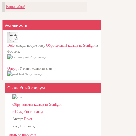
Карта сайта!
Активность
Dolet
создал новую тему
Обручальный кольца из Sunlight
в
форуме.
2 дн. назад
Олеся
: У меня новый аватар
436 дн. назад
Свадебный форум
Обручальные кольца из Sunlight
в
Свадебные кольца
Автор:
Dolet
2 д., 13 ч. назад
Читать подробнее »