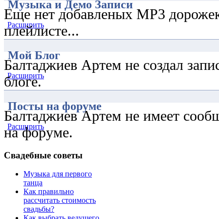
Музыка и Демо Записи
Еще нет добавленых MP3 дорожек
Расширить
плейлисте...
Мой Блог
Балтаджиев Артем не создал запи
Расширить
блоге.
Посты на форуме
Балтаджиев Артем не имеет сооб
Расширить
на форуме.
Свадебные советы
Музыка для первого
танца
Как правильно
рассчитать стоимость
свадьбы?
Как выбрать ведущего