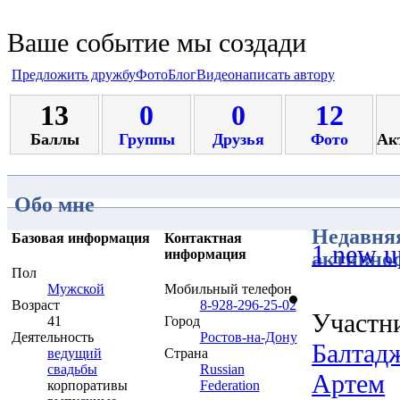
Ваше событие мы создади
Предложить дружбу
Фото
Блог
Видео
написать автору
13
0
0
12
Баллы
Группы
Друзья
Фото
Ак
Обо мне
Недавня
Базовая информация
Контактная
1 new u
информация
активно
Пол
Мужской
Мобильный телефон
Возраст
8-928-296-25-02
Участн
41
Город
Деятельность
Ростов-на-Дону
Балтад
ведущий
Страна
свадьбы
Russian
Артем
корпоративы
Federation