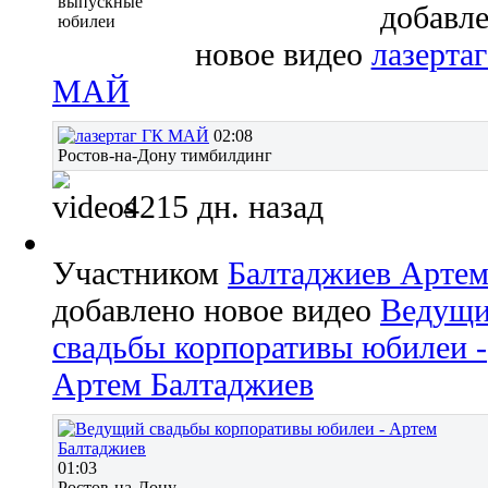
выпускные
добавл
юбилеи
новое видео
лазерта
МАЙ
02:08
Ростов-на-Дону тимбилдинг
4215 дн. назад
Участником
Балтаджиев Арте
добавлено новое видео
Ведущ
свадьбы корпоративы юбилеи -
Артем Балтаджиев
01:03
Ростов-на-Дону