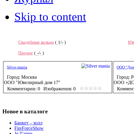
Skip to content
Свадебные кольца
(
1
/
-
)
Юв
Прочее
(
-
/
-
)
Silver mania
ООО “Дон
Город:
Москва
Город:
Р
ООО "Ювелирный дом 17"
ООО «ДО
Комментарии: 0
Изображения: 0
Коммент
Новое в каталоге
Банкет – холл
FireForceShow
Je T'aime