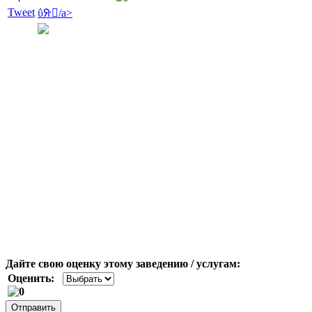
Tweet
ΰᣨ򱿼/a>
Дайте свою оценку этому заведению / услугам:
Оценить: