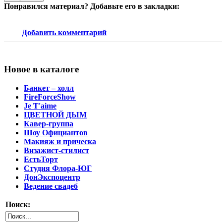
Понравился материал? Добавьте его в закладки:
Добавить комментарий
Новое в каталоге
Банкет – холл
FireForceShow
Je T'aime
ЦВЕТНОЙ ДЫМ
Кавер-группа
Шоу Официантов
Макияж и прическа
Визажист-стилист
ЕстьТорт
Студия Флора-ЮГ
ДонЭкспоцентр
Ведение свадеб
Поиск: