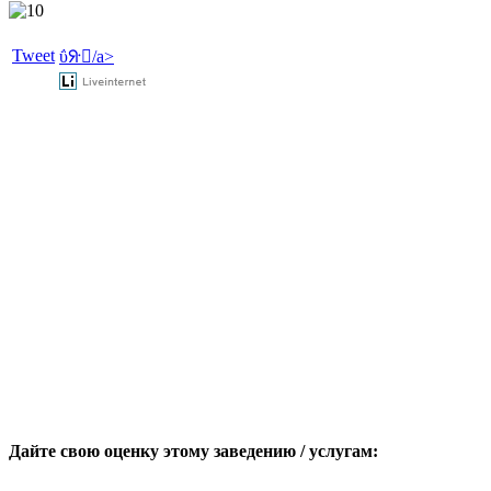
Tweet
ΰᣨ򱿼/a>
Дайте свою оценку этому заведению / услугам: