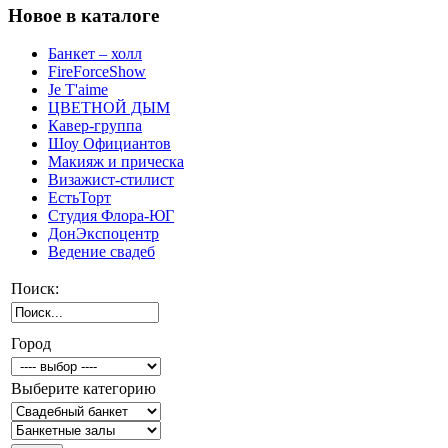
Новое в каталоге
Банкет – холл
FireForceShow
Je T'aime
ЦВЕТНОЙ ДЫМ
Кавер-группа
Шоу Официантов
Макияж и прическа
Визажист-стилист
ЕстьТорт
Студия Флора-ЮГ
ДонЭкспоцентр
Ведение свадеб
Поиск:
Город
Выберите категорию