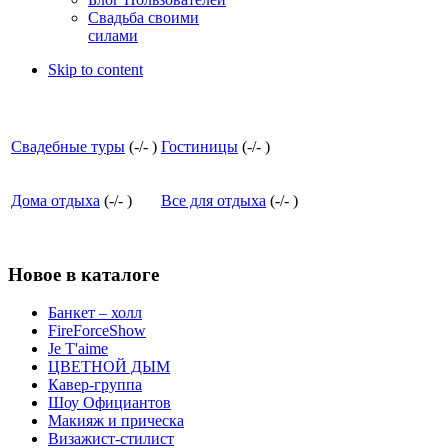
Свадьба своими
силами
Skip to content
Свадебные туры
(
-
/
-
)
Гостиницы
(
-
/
-
)
Дома отдыха
(
-
/
-
)
Все для отдыха
(
-
/
-
)
Новое в каталоге
Банкет – холл
FireForceShow
Je T'aime
ЦВЕТНОЙ ДЫМ
Кавер-группа
Шоу Официантов
Макияж и прическа
Визажист-стилист