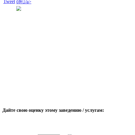
Tweet
ΰᣨ򱿼/a>
Дайте свою оценку этому заведению / услугам: