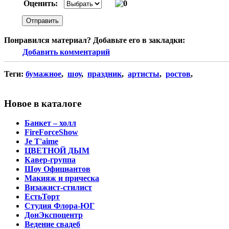
Оценить:
Понравился материал? Добавьте его в закладки:
Добавить комментарий
Теги:
бумажное
,
шоу
,
праздник
,
артисты
,
ростов
,
Новое в каталоге
Банкет – холл
FireForceShow
Je T'aime
ЦВЕТНОЙ ДЫМ
Кавер-группа
Шоу Официантов
Макияж и прическа
Визажист-стилист
ЕстьТорт
Студия Флора-ЮГ
ДонЭкспоцентр
Ведение свадеб