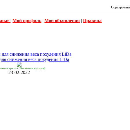
Сортировать
вные
|
Мой профиль
|
Мои объявления
|
Правила
для снижения веса похудения LiDa
овье и красота / Косметика и услуги)
23-02-2022