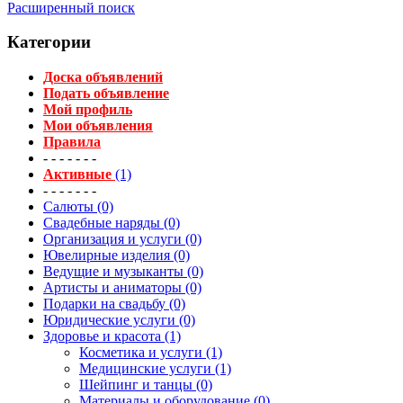
Расширенный поиск
Категории
Доска объявлений
Подать объявление
Мой профиль
Мои объявления
Правила
- - - - - - -
Активные
(1)
- - - - - - -
Салюты (0)
Свадебные наряды (0)
Организация и услуги (0)
Ювелирные изделия (0)
Ведущие и музыканты (0)
Артисты и аниматоры (0)
Подарки на свадьбу (0)
Юридические услуги (0)
Здоровье и красота (1)
Косметика и услуги (1)
Медицинские услуги (1)
Шейпинг и танцы (0)
Материалы и оборудование (0)