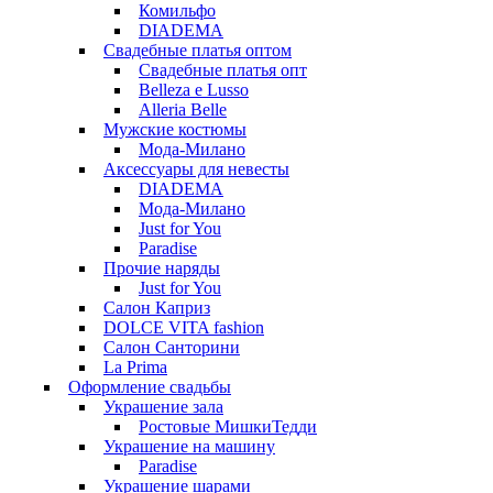
Комильфо
DIADEMA
Свадебные платья оптом
Свадебные платья опт
Belleza e Lusso
Alleria Belle
Мужские костюмы
Мода-Милано
Аксессуары для невесты
DIADEMA
Мода-Милано
Just for You
Paradise
Прочие наряды
Just for You
Салон Каприз
DOLCE VITA fashion
Салон Санторини
La Prima
Оформление свадьбы
Украшение зала
Ростовые МишкиТедди
Украшение на машину
Paradise
Украшение шарами