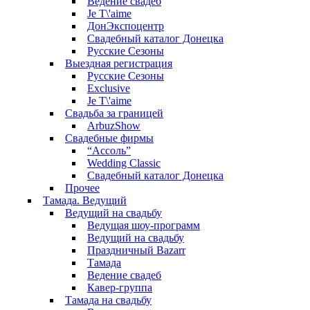
Ведение свадеб
Je T\'aime
ДонЭкспоцентр
Свадебный каталог Донецка
Русские Сезоны
Выездная регистрация
Русские Сезоны
Exclusive
Je T\'aime
Свадьба за границей
ArbuzShow
Свадебные фирмы
“Ассоль”
Wedding Classic
Свадебный каталог Донецка
Прочее
Тамада. Ведущий
Ведущий на свадьбу
Ведущая шоу-программ
Ведущий на свадьбу
Праздничный Bazarr
Тамада
Ведение свадеб
Кавер-группа
Тамада на свадьбу