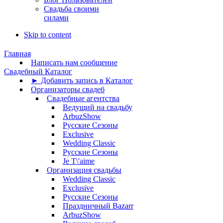
Свадьба своими
силами
Skip to content
Главная
Написать нам сообщение
Свадебный Каталог
► Добавить запись в Каталог
Организаторы свадеб
Свадебные агентства
Ведущий на свадьбу
ArbuzShow
Русские Сезоны
Exclusive
Wedding Classic
Русские Сезоны
Je T\'aime
Организация свадьбы
Wedding Classic
Exclusive
Русские Сезоны
Праздничный Bazarr
ArbuzShow