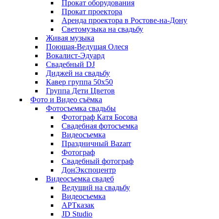
Прокат оборудования
Прокат проектора
Аренда проектора в Ростове-на-Дону
Светомузыка на свадьбу
Живая музыка
Поющая-Ведущая Олеся
Вокалист-Эдуард
Свадебный DJ
Диджей на свадьбу
Кавер группа 50х50
Группа Дети Цветов
Фото и Видео съёмка
Фотосъемка свадьбы
Фотограф Катя Босова
Свадебная фотосъемка
Видеосъемка
Праздничный Bazarr
Фотограф
Свадебный фотограф
ДонЭкспоцентр
Видеосъемка свадеб
Ведущий на свадьбу
Видеосъемка
АРТказак
JD Studio