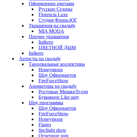
Оформление цветами
Русские Сезоны
Florencia Luxe
Студия Флора-ЮГ
Украшения на свадьбу
MIA MODA
Прочие украшения
Italkero
ЦВЕТНОЙ ДЫМ
Italkero
Артисты на свадьбу
Танцевальные коллективы
Honeymoon
Шоу Официантов
FireForceShow
Аниматоры на свадьбу
Ростовые МишкиТедди
Бумажное Like шоу
Шоу программы
Шоу Официантов
FireForceShow
Honeymoon
Flagro
fire/light show
Огненное шоу