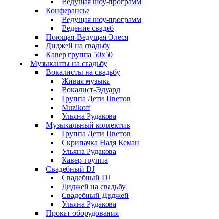
Ведущая шоу-программ
Конферансье
Ведущая шоу-программ
Ведение свадеб
Поющая-Ведущая Олеся
Диджей на свадьбу
Кавер группа 50х50
Музыканты на свадьбу
Вокалисты на свадьбу
Живая музыка
Вокалист-Эдуард
Группа Дети Цветов
Muzikoff
Ульяна Рудакова
Музыкальный коллектив
Группа Дети Цветов
Скрипачка Надя Кеман
Ульяна Рудакова
Кавер-группа
Свадебный DJ
Свадебный DJ
Диджей на свадьбу
Свадебный Диджей
Ульяна Рудакова
Прокат оборудования