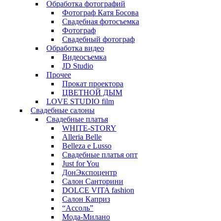
Обработка фотографий
Фотограф Катя Босова
Свадебная фотосъемка
Фотограф
Свадебный фотограф
Обработка видео
Видеосъемка
JD Studio
Прочее
Прокат проектора
ЦВЕТНОЙ ДЫМ
LOVE STUDIO film
Свадебные салоны
Свадебные платья
WHITE-STORY
Alleria Belle
Belleza e Lusso
Свадебные платья опт
Just for You
ДонЭкспоцентр
Салон Санторини
DOLCE VITA fashion
Салон Каприз
“Ассоль”
Мода-Милано