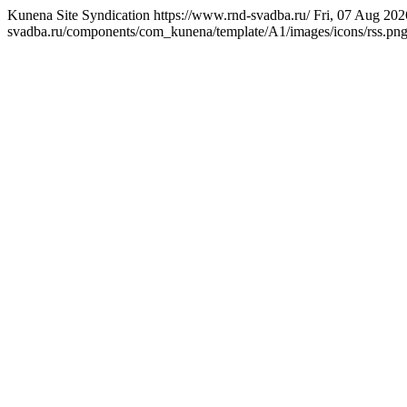
Kunena Site Syndication
https://www.rnd-svadba.ru/
Fri, 07 Aug 20
svadba.ru/components/com_kunena/template/A1/images/icons/rss.pn