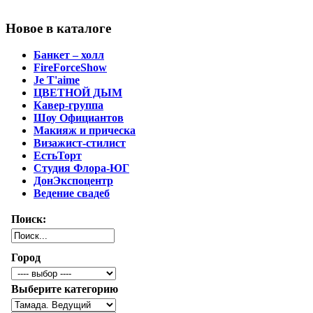
Новое в каталоге
Банкет – холл
FireForceShow
Je T'aime
ЦВЕТНОЙ ДЫМ
Кавер-группа
Шоу Официантов
Макияж и прическа
Визажист-стилист
ЕстьТорт
Студия Флора-ЮГ
ДонЭкспоцентр
Ведение свадеб
Поиск:
Город
Выберите категорию